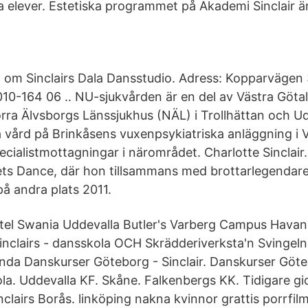
a elever. Estetiska programmet på Akademi Sinclair ä
n om Sinclairs Dala Dansstudio. Adress: Kopparväge
 010-164 06 .. NU-sjukvården är en del av Västra Göt
rra Älvsborgs Länssjukhus (NÄL) i Trollhättan och Ud
å vård på Brinkåsens vuxenpsykiatriska anläggning i
pecialistmottagningar i närområdet. Charlotte Sinclai
ts Dance, där hon tillsammans med brottarlegendar
 andra plats 2011.
el Swania Uddevalla Butler's Varberg Campus Hava
Sinclairs - dansskola OCH Skrädderiverksta'n Svingel
nda Danskurser Göteborg - Sinclair. Danskurser Gö
ola. Uddevalla KF. Skåne. Falkenbergs KK. Tidigare g
lairs Borås. linköping nakna kvinnor grattis porrfilm