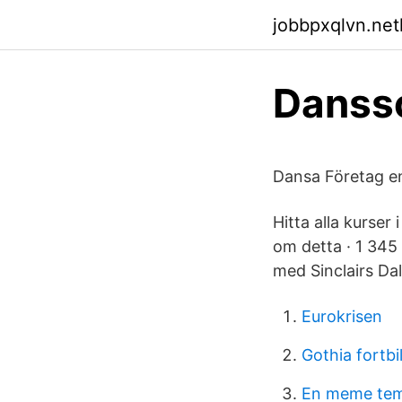
jobbpxqlvn.netl
Danss
Dansa Företag en
Hitta alla kurser
om detta · 1 345 
med Sinclairs Da
Eurokrisen
Gothia fortbi
En meme temp