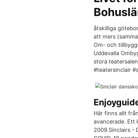
Bohuslä
åtskilliga göteb
att mers (samman
Om- och tillbygg
Uddevalla Ombygg
stora teatersale
#teatersinclair #
Enjoyguid
Här finns allt f
avancerade. Ett 
2009.Sinclairs - 