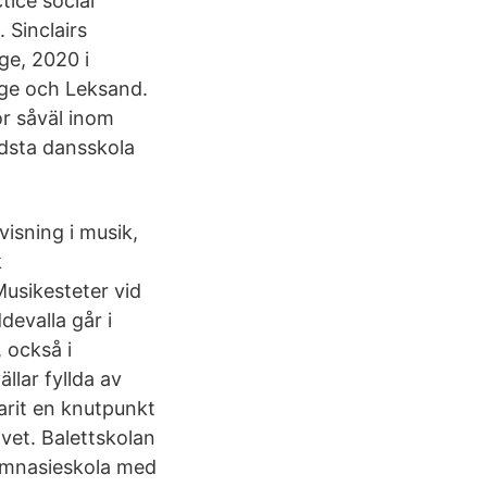
ice social
 Sinclairs
ge, 2020 i
nge och Leksand.
ör såväl inom
ldsta dansskola
isning i musik,
k
usikesteter vid
devalla går i
 också i
llar fyllda av
arit en knutpunkt
ivet. Balettskolan
gymnasieskola med