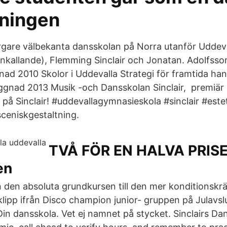
ningen
orgare välbekanta dansskolan på Norra utanför Uddev
kallande), Flemming Sinclair och Jonatan. Adolfsso
nad 2010 Skolor i Uddevalla Strategi för framtida ha
nad 2013 Musik -och Dansskolan Sinclair, premiär 16 
n på Sinclair! #uddevallagymnasieskola #sinclair #es
sceniskgestaltning.
TVÅ FÖR EN HALVA PRISE
en
rån den absoluta grundkursen till den mer konditionsk
klipp ifrån Disco champion junior- gruppen på Julavs
Din dansskola. Vet ej namnet på stycket. Sinclairs Da