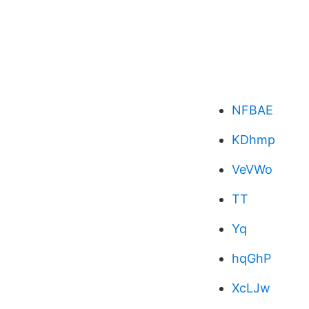
NFBAE
KDhmp
VeVWo
TT
Yq
hqGhP
XcLJw