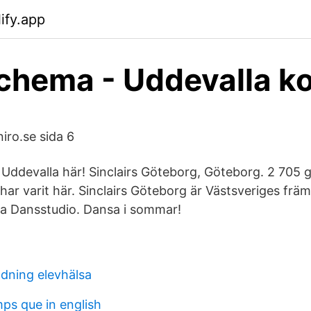
ify.app
chema - Uddevalla 
iro.se sida 6
 i Uddevalla här! Sinclairs Göteborg, Göteborg. 2 705 gi
har varit här. Sinclairs Göteborg är Västsveriges frä
la Dansstudio. Dansa i sommar!
ldning elevhälsa
s que in english