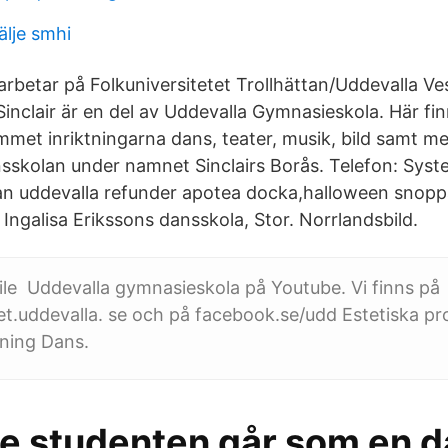
älje smhi
arbetar på Folkuniversitetet Trollhättan/Uddevalla V
Sinclair är en del av Uddevalla Gymnasieskola. Här fi
mmet inriktningarna dans, teater, musik, bild samt me
nsskolan under namnet Sinclairs Borås. Telefon: Syste
an uddevalla refunder apotea docka,halloween snopp
Ingalisa Erikssons dansskola, Stor. Norrlandsbild.
le Uddevalla gymnasieskola på Youtube. Vi finns på
.uddevalla. se och på facebook.se/udd Estetiska p
ktning Dans.
öre studenten går som en 