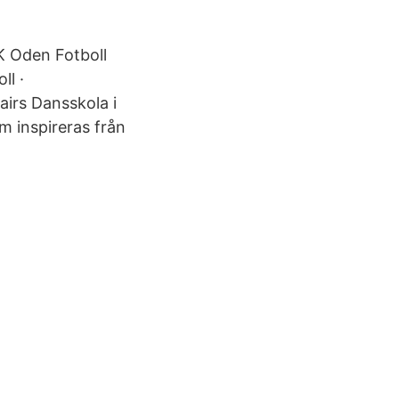
K Oden Fotboll
ll ·
airs Dansskola i
m inspireras från