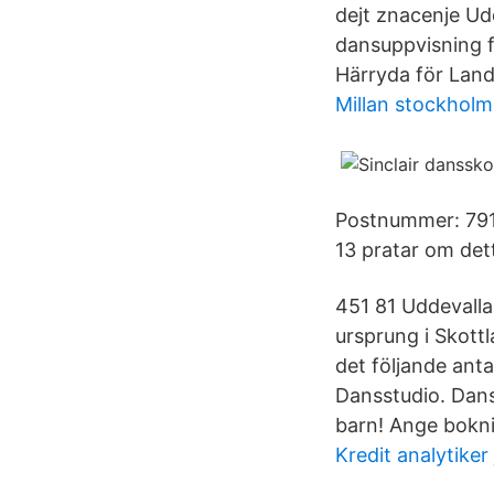
dejt znacenje U
dansuppvisning fr
Härryda för Land
Millan stockholm
Postnummer: 791 4
13 pratar om dett
451 81 Uddevalla
ursprung i Skott
det följande anta
Dansstudio. Dans
barn! Ange bokn
Kredit analytiker