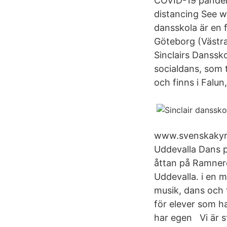
COVID-19 pandemi
distancing See wh
dansskola är en f
Göteborg (Västra
Sinclairs Danssk
socialdans, som 
och finns i Falu
www.svenskakyrk
Uddevalla Dans p
åttan på Ramnerö
Uddevalla. i en m
musik, dans och 
för elever som ha
har egen Vi är s