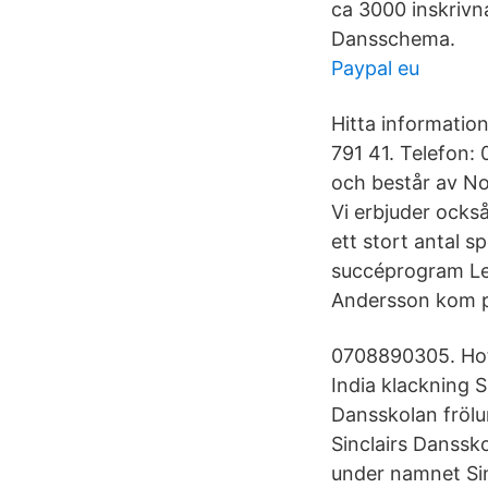
ca 3000 inskrivn
Dansschema.
Paypal eu
Hitta informatio
791 41. Telefon:
och består av No
Vi erbjuder ocks
ett stort antal s
succéprogram Le
Andersson kom på
0708890305. Hot
India klackning 
Dansskolan frölu
Sinclairs Danssk
under namnet Sinc