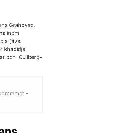
esna Grahovac,
nns inom
dia (äve.
r khadidje
ar och Cullberg-
rogrammet -
dans