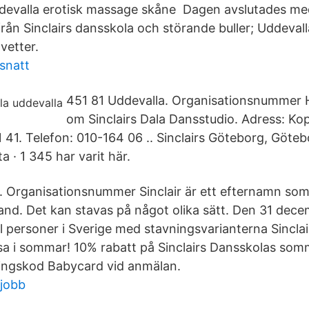
ddevalla erotisk massage skåne Dagen avslutades me
ån Sinclairs dansskola och störande buller; Uddevalla
vetter.
snatt
451 81 Uddevalla. Organisationsnummer H
om Sinclairs Dala Dansstudio. Adress: K
1. Telefon: 010-164 06 .. Sinclairs Göteborg, Götebor
a · 1 345 har varit här.
. Organisationsnummer Sinclair är ett efternamn som 
land. Det kan stavas på något olika sätt. Den 31 dec
l personer i Sverige med stavningsvarianterna Sinclai
a i sommar! 10% rabatt på Sinclairs Dansskolas som
ingskod Babycard vid anmälan.
 jobb