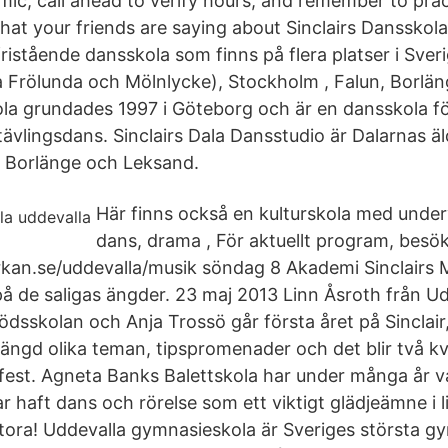
c, call ahead to verify hours, and remember to pract
at your friends are saying about Sinclairs Dansskola.
ristående dansskola som finns på flera platser i Sveri
 Frölunda och Mölnlycke), Stockholm , Falun, Borlä
ola grundades 1997 i Göteborg och är en dansskola f
tävlingsdans. Sinclairs Dala Dansstudio är Dalarnas ä
n, Borlänge och Leksand.
Här finns också en kulturskola med underv
dans, drama , För aktuellt program, besö
an.se/uddevalla/musik söndag 8 Akademi Sinclairs M
å de saligas ängder. 23 maj 2013 Linn Åsroth från Ud
dsskolan och Anja Trossö går första året på Sinclair,
ängd olika teman, tipspromenader och det blir två kvä
fest. Agneta Banks Balettskola har under många år v
r haft dans och rörelse som ett viktigt glädjeämne i l
tora! Uddevalla gymnasieskola är Sveriges största 