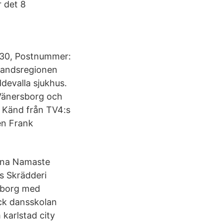
r det 8
n 30, Postnummer:
alandsregionen
devalla sjukhus.
 Vänersborg och
r. Känd från TV4:s
en Frank
nna Namaste
ns Skrädderi
teborg med
ick dansskolan
 karlstad city