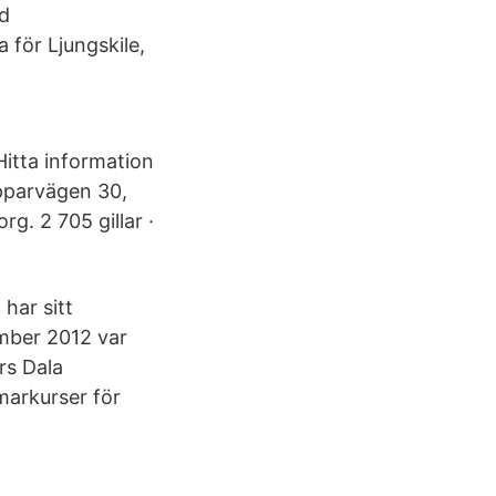
d
 för Ljungskile,
itta information
opparvägen 30,
g. 2 705 gillar ·
har sitt
ember 2012 var
rs Dala
markurser för