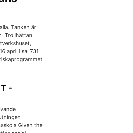
alla. Tanken är
n Trollhättan
ntverkshuset,
april i sal 731
tetiskaprogrammet
T -
rävande
lutningen
nsskola Given the