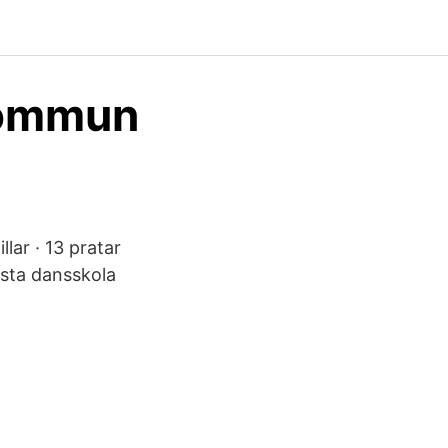
kommun
llar · 13 pratar
msta dansskola