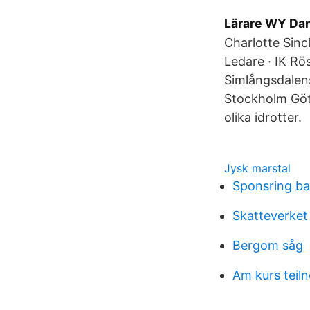
Lärare WY Dan
Charlotte Sinc
Ledare · IK Rös
Simlångsdalens
Stockholm Göte
olika idrotter.
Jysk marstal
Sponsring ba
Skatteverket
Bergom såg
Am kurs teiln