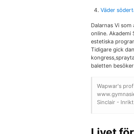
Väder södert
Dalarnas Vi som 
online. Akademi 
estetiska progra
Tidigare gick da
kongress,sprayt
baletten besöker 
Wapwar's profi
www.gymnasiet
Sinclair - Inri
Livet f